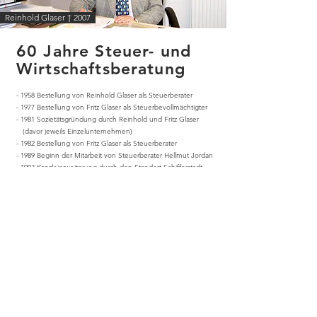
Reinhold Glaser † 2007
60 Jahre Steuer- und
Wirtschaftsberatung
- 1958 Bestellung von Reinhold Glaser als Steuerberater
- 1977 Bestellung von Fritz Glaser als Steuerbevollmächtigter
- 1981 Sozietätsgründung durch Reinhold und Fritz Glaser
(davor jeweils Einzelunternehmen)
- 1982 Bestellung von Fritz Glaser als Steuerberater
- 1989 Beginn der Mitarbeit von Steuerberater Hellmut Jordan
- 1993 Kanzleierweiterung durch den Standort Schifferstadt
- 2006 Bestellung von Marc Glaser als Steuerberater und
Aufnahme als Gesellschafter
- 2007 Kooperation mit der Rechtsanwaltskanzlei
Dr. Funck und Kollegen
- 2007 Bestellung von Christian Coni als Steuerberater
Artikel ,,Vom Vater auf den Sohn"